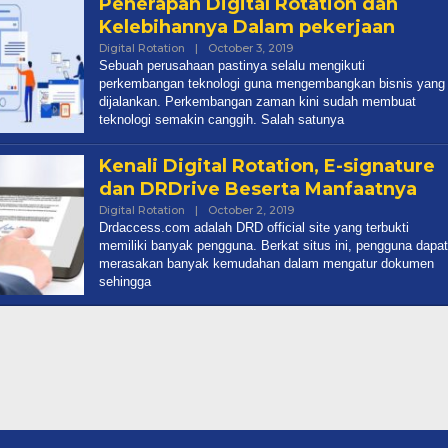
Penerapan Digital Rotation dan
Kelebihannya Dalam pekerjaan
Digital Rotation
|
October 3, 2019
By
Admin
Sebuah perusahaan pastinya selalu mengikuti
perkembangan teknologi guna mengembangkan bisnis yang
dijalankan. Perkembangan zaman kini sudah membuat
teknologi semakin canggih. Salah satunya
Kenali Digital Rotation, E-signature
dan DRDrive Beserta Manfaatnya
Digital Rotation
|
October 2, 2019
By
Admin
Drdaccess.com adalah DRD official site yang terbukti
memiliki banyak pengguna. Berkat situs ini, pengguna dapat
merasakan banyak kemudahan dalam mengatur dokumen
sehingga