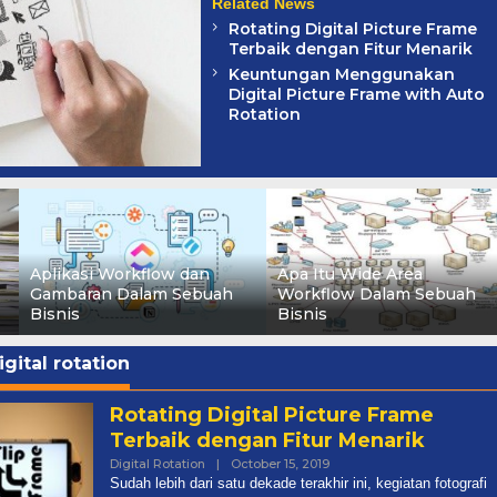
Related News
Rotating Digital Picture Frame
Terbaik dengan Fitur Menarik
Keuntungan Menggunakan
Digital Picture Frame with Auto
Rotation
Aplikasi Workflow dan
Apa Itu Wide Area
Gambaran Dalam Sebuah
Workflow Dalam Sebuah
Bisnis
Bisnis
igital rotation
Rotating Digital Picture Frame
Terbaik dengan Fitur Menarik
Digital Rotation
|
October 15, 2019
By
Admin
Sudah lebih dari satu dekade terakhir ini, kegiatan fotografi