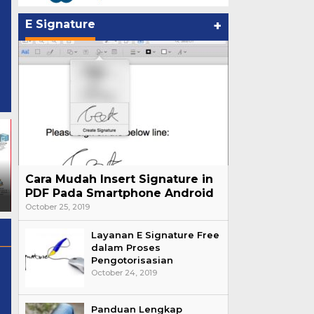
E Signature
+
ADP Workforce Dalam Alur
Cara Mudah Insert
Cara Mudah Insert Signature in
Kerja Digital dan
Signature in PDF Pada
PDF Pada Smartphone Android
Manfaatnya
Smartphone Android
October 25, 2019
Layanan E Signature Free
dalam Proses
Pengotorisasian
October 24, 2019
Panduan Lengkap