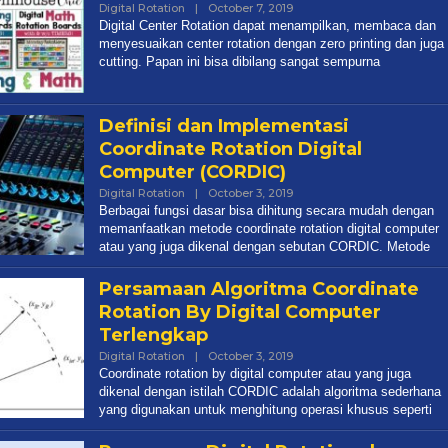
Digital Rotation
|
October 7, 2019
By
Admin
Digital Center Rotation dapat menampilkan, membaca dan
menyesuaikan center rotation dengan zero printing dan juga
cutting. Papan ini bisa dibilang sangat sempurna
Definisi dan Implementasi
Coordinate Rotation Digital
Computer (CORDIC)
Digital Rotation
|
October 3, 2019
By
Admin
Berbagai fungsi dasar bisa dihitung secara mudah dengan
memanfaatkan metode coordinate rotation digital computer
atau yang juga dikenal dengan sebutan CORDIC. Metode
Persamaan Algoritma Coordinate
Rotation By Digital Computer
Terlengkap
Digital Rotation
|
October 3, 2019
By
Admin
Coordinate rotation by digital computer atau yang juga
dikenal dengan istilah CORDIC adalah algoritma sederhana
yang digunakan untuk menghitung operasi khusus seperti