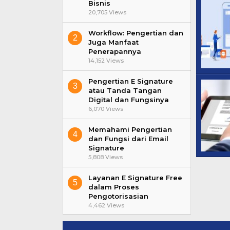
Bisnis
20,705 Views
Workflow: Pengertian dan
2
Juga Manfaat
Penerapannya
14,152 Views
Pengertian E Signature
3
atau Tanda Tangan
Digital dan Fungsinya
6,070 Views
Memahami Pengertian
4
dan Fungsi dari Email
Signature
5,808 Views
Layanan E Signature Free
5
dalam Proses
Pengotorisasian
4,462 Views