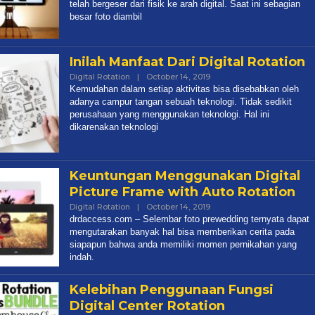
telah bergeser dari fisik ke arah digital. Saat ini sebagian
besar foto diambil
Inilah Manfaat Dari Digital Rotation
Digital Rotation
|
October 14, 2019
By
Admin
Kemudahan dalam setiap aktivitas bisa disebabkan oleh
adanya campur tangan sebuah teknologi. Tidak sedikit
perusahaan yang menggunakan teknologi. Hal ini
dikarenakan teknologi
Keuntungan Menggunakan Digital
Picture Frame with Auto Rotation
Digital Rotation
|
October 14, 2019
By
Admin
drdaccess.com – Selembar foto prewedding ternyata dapat
mengutarakan banyak hal bisa memberikan cerita pada
siapapun bahwa anda memiliki momen pernikahan yang
indah.
Kelebihan Penggunaan Fungsi
Digital Center Rotation